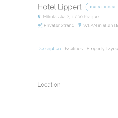
Hotel Lippert
GUEST HOUSE
Mikulasska 2, 11000 Prague
Privater Strand
WLAN in allen B
Description
Facilities
Property Layou
Location