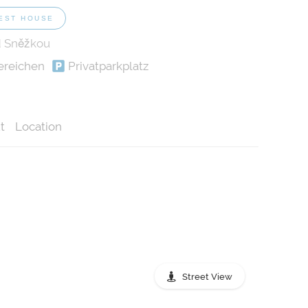
EST HOUSE
d Sněžkou
ereichen
Privatparkplatz
t
Location
Street View