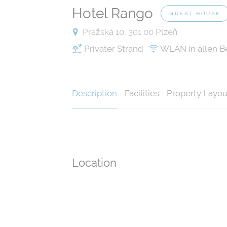
Hotel Rango
GUEST HOUSE
Pražská 10, 301 00 Plzeň
Privater Strand
WLAN in allen B
Description
Facilities
Property Layou
Location