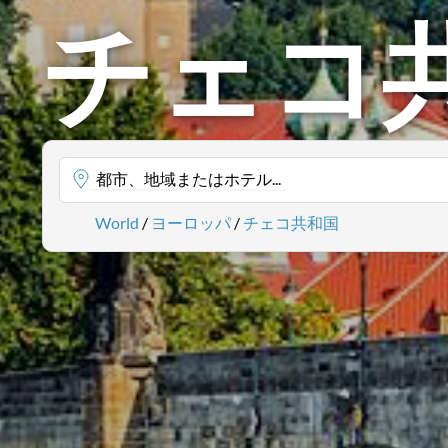
チェコ
都市、地域またはホテル...
World
/
ヨーロッパ
/
チェコ共和国