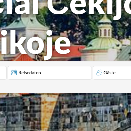
iai Čekij
ikoje
Reisedaten
Gäste