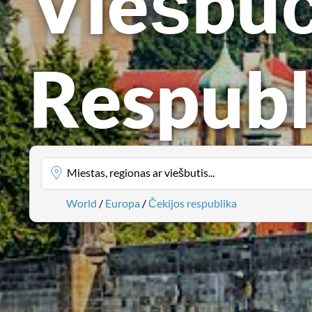
Viešbuč
Respubl
Miestas, regionas ar viešbutis...
World
/
Europa
/
Čekijos respublika