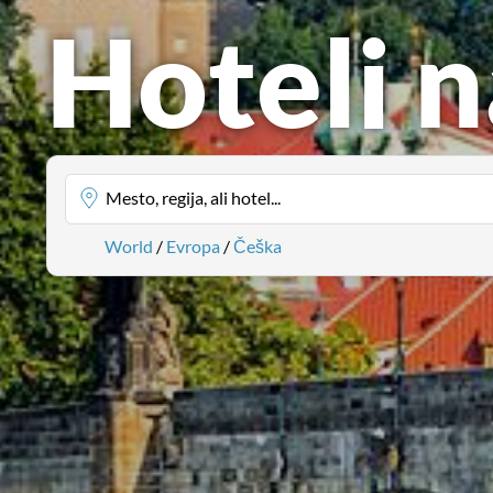
Hoteli 
Mesto, regija, ali hotel...
World
/
Evropa
/
Češka