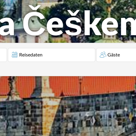
na Češke
Reisedaten
Gäste