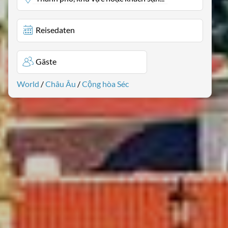
Reisedaten
Gäste
World
/
Châu Âu
/
Cộng hòa Séc