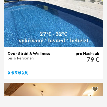
Dvůr Stráň & Wellness
pro Nacht ab
bis 6 Personen
79 €
卡罗维发利