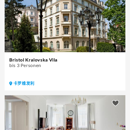
Bristol Kralovska Vila
bis 3 Personen
卡罗维发利